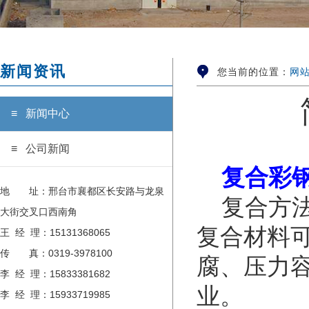
新闻资讯
您当前的位置：
网
≡ 新闻中心
≡ 公司新闻
复合彩
地 址：邢台市襄都区长安路与龙泉
复合方法
大街交叉口西南角
复合材料
王 经 理：15131368065
传 真：0319-3978100
腐、压力
李 经 理：15833381682
业。
李 经 理：15933719985