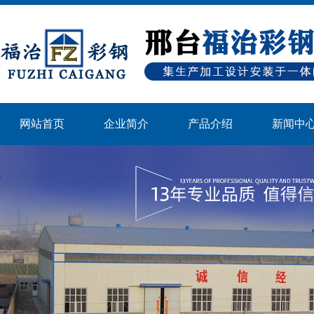
网站首页
企业简介
产品介绍
新闻中